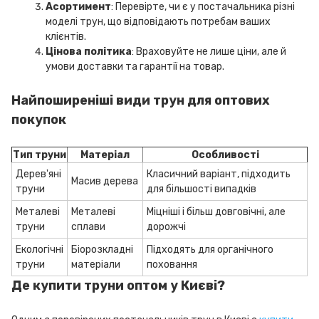
Асортимент
: Перевірте, чи є у постачальника різні
моделі трун, що відповідають потребам ваших
клієнтів.
Цінова політика
: Враховуйте не лише ціни, але й
умови доставки та гарантії на товар.
Найпоширеніші види трун для оптових
покупок
Тип труни
Матеріал
Особливості
Дерев'яні
Класичний варіант, підходить
Масив дерева
труни
для більшості випадків
Металеві
Металеві
Міцніші і більш довговічні, але
труни
сплави
дорожчі
Екологічні
Біорозкладні
Підходять для органічного
труни
матеріали
поховання
Де купити труни оптом у Києві?