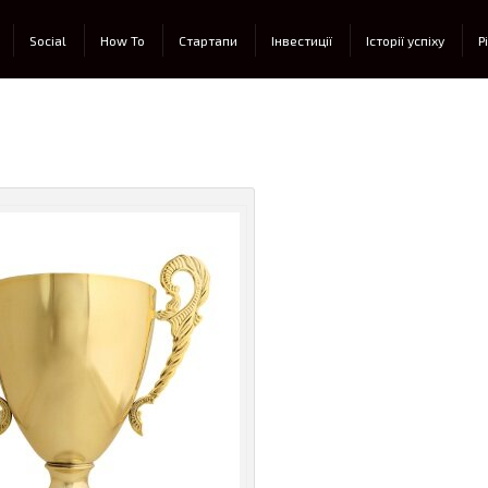
Social
How To
Стартапи
Інвестиції
Історії успіху
Р