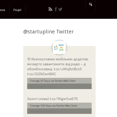
ізне
Подіії
@startupline Twitter
10 безкоштовних мобільних додатків,
які варто завантажити: від радіо – д
обомбосховищ. t.co/vAKq6mBcz0
t.co/GGOkSenWAC
Time ago 87 Days
via Twitter Web Client
Reply
Retweet
Favorite
Золоті слова) t.co/YAgwSca67O
Time ago 100 Days
via Twitter Web Client
Reply
Retweet
Favorite