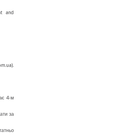
nt and
om.ua
).
ає 4-м
ати за
татньо