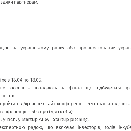
авдяки партнерам.
цює на українському ринку або проінвестований украї
ne з 18.04 по 18.05.
ше голосів – попадають на фінал, що відбудеться пр
 Forum.
пройти відбір через сайт конференції. Реєстрація відкрита
 конференції – 50 євро (дві особи).
участь у Startup Alley і Startup pitching.
кспертною радою, що включає інвесторів, голів інкуба