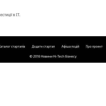
стиції в IT.
Каталог стартапів
Додати стартап
Афіша подій
Про проект
© 2016
Новини Hi-Tech бізнесу