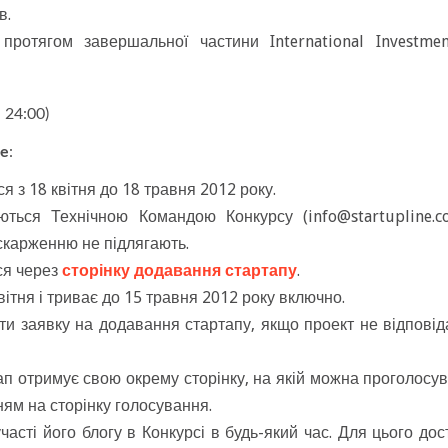
в.
протягом завершальної частини International Investme
 24:00)
ne
:
 з 18 квітня до 18 травня 2012 року.
уються Технічною Командою Конкурсу (
info@startupline.c
скарженню не підлягають.
ся через
сторінку додавання стартапу
.
ітня і триває до 15 травня 2012 року включно.
и заявку на додавання стартапу, якщо проект не відповід
тап отримує свою окрему сторінку, на якій можна проголосув
ням на сторінку голосування.
асті його блогу в Конкурсі в будь-який час. Для цього дос