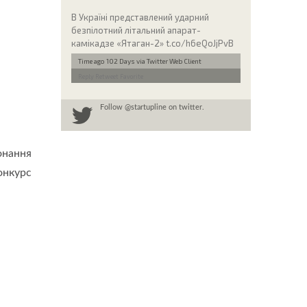
В Україні представлений ударний
безпілотний літальний апарат-
камікадзе «Ятаган-2» t.co/h6eQoJjPvB
Time ago 102 Days
via Twitter Web Client
Reply
Retweet
Favorite
Follow
@startupline
on twitter.
онання
онкурс