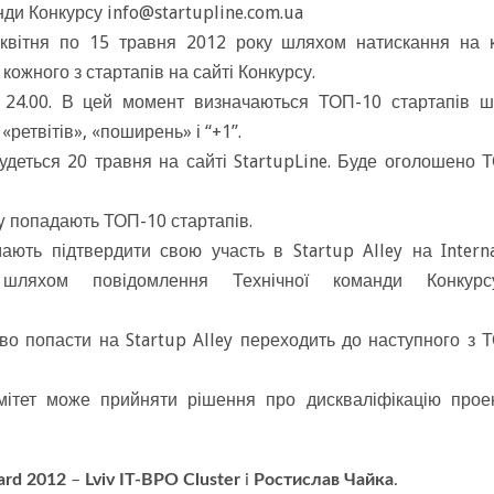
анди Конкурсу
info@startupline.com.ua
 квітня по 15 травня 2012 року шляхом натискання на 
кожного з стартапів на сайті Конкурсу.
о 24.00. В цей момент визначаються ТОП-10 стартапів 
«ретвітів», «поширень» і “+1”.
удеться 20 травня на сайті StartupLine. Буде оголошено 
ey попадають ТОП-10 стартапів.
ють підтвердити свою участь в Startup Alley на Interna
 шляхом повідомлення Технічної команди Конкур
аво попасти на Startup Alley переходить до наступного з 
мітет може прийняти рішення про дискваліфікацію прое
ard 2012
–
Lviv IT-BPO Cluster
і
Ростислав Чайка
.