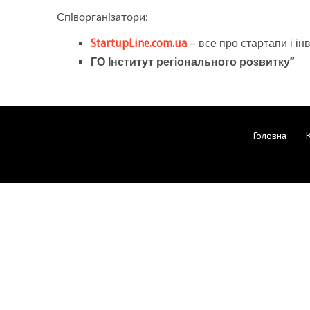
Співорганізатори:
StartupLine.com.ua
– все про стартапи і інве
ГО Інститут регіонального розвитку”
Головна