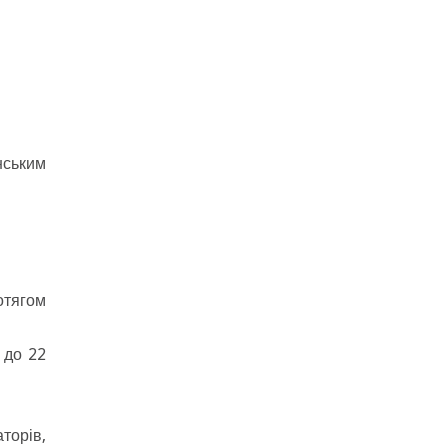
нським
отягом
 до 22
торів,