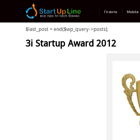
Main menu
Гіганти
Mobile
$last_post = end($wp_query->posts);
3i Startup Award 2012