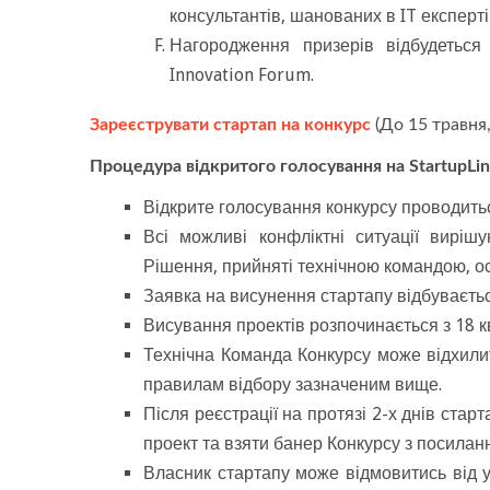
консультантів, шанованих в IT експерті
Нагородження призерів відбудеться 
Innovation Forum.
Зареєструвати стартап на конкурс
(До 15 травня,
Процедура відкритого голосування на StartupLi
Відкрите голосування конкурсу проводиться
Всі можливі конфліктні ситуації виріш
Рішення, прийняті технічною командою, о
Заявка на висунення стартапу відбуваєть
Висування проектів розпочинається з 18 кв
Технічна Команда Конкурсу може відхилит
правилам відбору зазначеним вище.
Після реєстрації на протязі 2-х днів стар
проект та взяти банер Конкурсу з посилан
Власник стартапу може відмовитись від уч