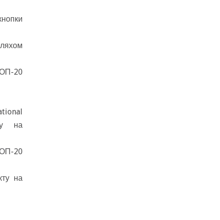
кнопки
шляхом
ТОП-20
tional
су на
ТОП-20
кту на