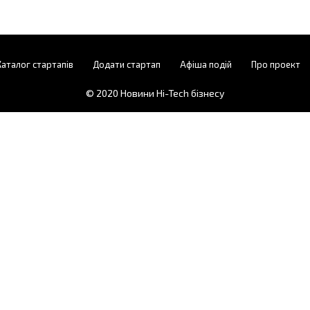
Каталог стартапів
Додати стартап
Афіша подій
Про проект
© 2020
Новини Hi-Tech бізнесу