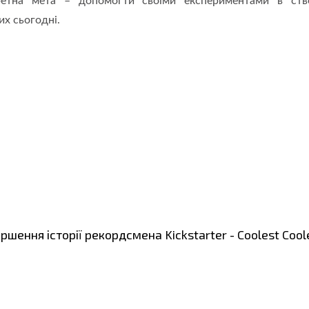
етна мета – допомогти своїми експериментами в ств
х сьогодні.
шення історії рекордсмена Kickstarter - Coolest Cool