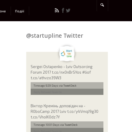
ізне
Подіії
@startupline Twitter
Sergei Ostapenko - Lviv Outsorcing
Forum 2017 t.co/nx0nBrSYos #liof
t.co/athvzo39W3
Time ago 929 Days
via TweetDeck
Reply
Retweet
Favorite
Віктор Кремінь доповідач на -
R0boCamp 2017 Lviv t.co/y4VmqJ9g30
t.co/VhoIK0dz7Y
Time ago 1001 Days
via TweetDeck
Reply
Retweet
Favorite