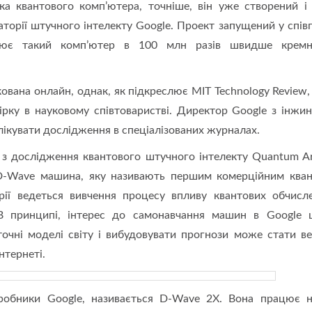
ка квантового комп’ютера, точніше, він уже створений і 
торії штучного інтелекту Googlе. Проект запущений у співп
цює такий комп’ютер в 100 млн разів швидше кремн
ована онлайн, однак, як підкреслює MIT Technology Review,
рку в науковому співтоваристві. Директор Google з інжин
ікувати дослідження в спеціалізованих журналах.
з дослідження квантового штучного інтелекту Quantum Arti
на D-Wave машина, яку називають першим комерційним ква
ії ведеться вивчення процесу впливу квантових обчисл
В принципі, інтерес до самонавчання машин в Google 
точні моделі світу і вибудовувати прогнози може стати в
нтернеті.
обники Google, називається D-Wave 2X. Вона працює н