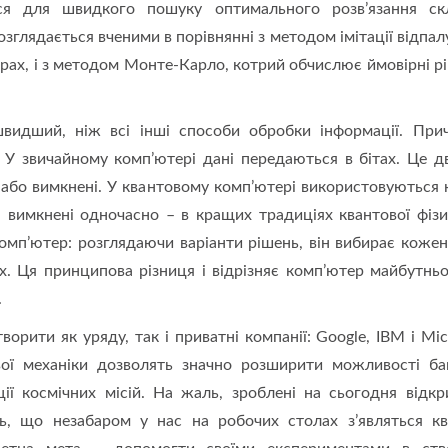
ься для швидкого пошуку оптимального розв’язання ск
зглядається вченими в порівнянні з методом імітації відпалу
ерах, і з методом Монте-Карло, котрий обчислює ймовірні р
швидший, ніж всі інші способи обробки інформації. При
У звичайному комп’ютері дані передаються в бітах. Це дв
 або вимкнені. У квантовому комп’ютері використовуються к
 і вимкнені одночасно – в кращих традиціях квантової фізик
омп’ютер: розглядаючи варіанти рішень, він вибирає кожен 
. Ця принципова різниця і відрізняє комп’ютер майбутньо
.
рити як уряду, так і приватні компанії: Google, IBM і Micr
ої механіки дозволять значно розширити можливості ба
ії космічних місій. На жаль, зроблені на сьогодня відкр
ють, що незабаром у нас на робочих столах з’являться кв