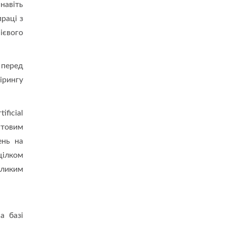
навіть
раці з
ієвого
 перед
ірингу
ficial
нтовим
ень на
цілком
еликим
а базі