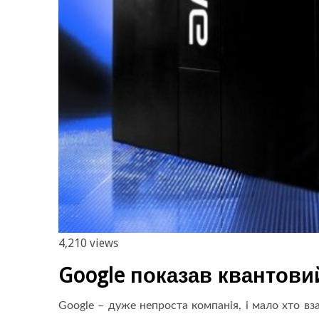
4,210 views
Google показав квантовий
Google – дуже непроста компанія, і мало хто вза