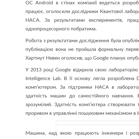
ОС Android в стінах компанії ведеться розроб
працює, оголосили дослідники Квантової лабора
НАСА. За результатами експериментів, пра
однопроцесорного побратима.
Робота з результатами дослідження була опублік
публікацією вона не пройшла формальну переві
Хартмут Невен оголосив, що Google планує опубл
У 2013 році Google відкрила свою лабораторію 
Intelligence Lab. В її основу лягла розробле
комп’ютером. За підтримки НАСА в лаборатор
здатність машин до самостійного навчання. 
зрозумілий. Здатність комп’ютера створювати 
проривом в управлінні пошуковим механізмом в І
Машина, над якою працюють інженери і розр