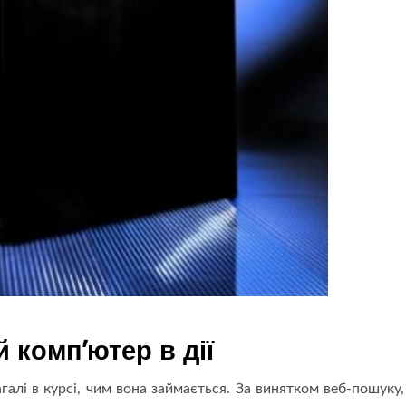
 комп’ютер в дії
галі в курсі, чим вона займається. За винятком веб-пошуку, 