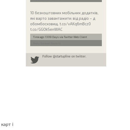
10 безкоштовних мобільних додатків,
які варто завантажити: від радіо – д
обомбосховищ. t.co/vAKq6mBcz0
t.co/GGOkSenWAC
Time ago 1309 Days
via Twitter Web Client
Reply
Retweet
Favorite
Follow
@startupline
on twitter.
карт і