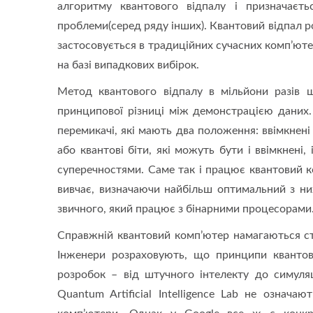
алгоритму квантового відпалу і призначаєт
проблеми(серед ряду інших). Квантовий відпал ро
застосовується в традиційних сучасних комп’ют
на базі випадкових вибірок.
Метод квантового відпалу в мільйони разів 
принципової різниці між демонстрацією даних. 
перемикачі, які мають два положення: ввімкнені
або квантові біти, які можуть бути і ввімкнені,
суперечностями. Саме так і працює квантовий к
вивчає, визначаючи найбільш оптимальний з них
звичного, який працює з бінарними процесорами
Справжній квантовий комп’ютер намагаються ство
Інженери розраховують, що принципи квантов
розробок – від штучного інтелекту до симуляц
Quantum Artificial Intelligence Lab не означа