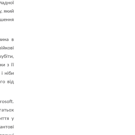
ладної
, який
ішення
чина в
ійкові
убіти,
и з її
і ніби
го від
osoft.
гатьох
иття у
антові