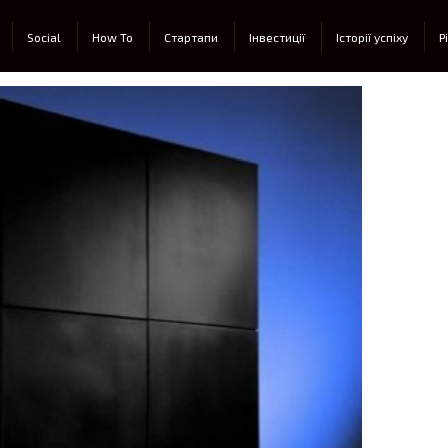
Social
How To
Стартапи
Інвестиції
Історії успіху
Р