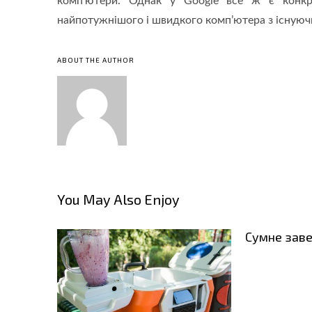
комп’ютери. Однак у Google все ж є конкр
найпотужнішого і швидкого комп’ютера з існуючи
ABOUT THE AUTHOR
You May Also Enjoy
Сумне завер