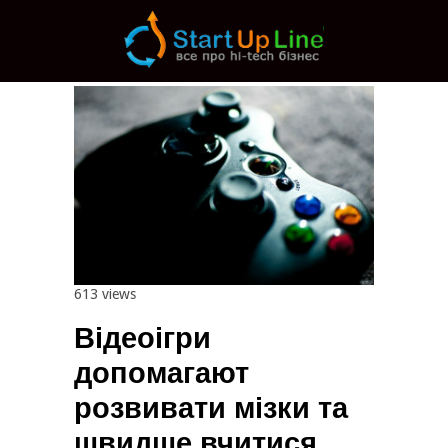
Main menu
Post navigation
613 views
Відеоігри
допомагают
розвивати мізки та
швидше вчитися