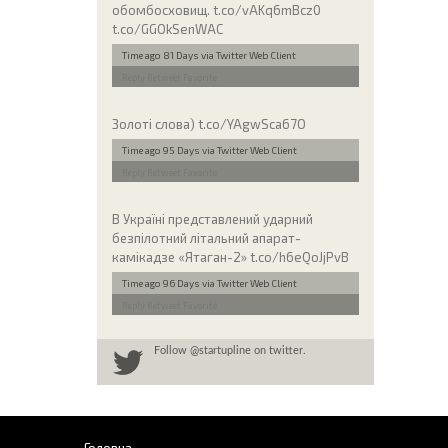
обомбосховищ. t.co/vAKq6mBcz0
t.co/GGOkSenWAC
Time ago 81 Days
via Twitter Web Client
Reply
Retweet
Favorite
Золоті слова) t.co/YAgwSca67O
Time ago 95 Days
via Twitter Web Client
Reply
Retweet
Favorite
В Україні представлений ударний
безпілотний літальний апарат-
камікадзе «Ятаган-2» t.co/h6eQoJjPvB
Time ago 96 Days
via Twitter Web Client
Reply
Retweet
Favorite
Follow
@startupline
on twitter.
Головна