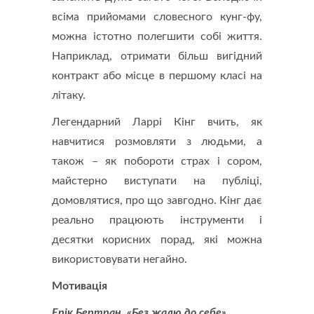
всіма прийомами словесного кунг-фу,
можна істотно полегшити собі життя.
Наприклад, отримати більш вигідний
контракт або місце в першому класі на
літаку.
Легендарний Ларрі Кінг вчить, як
навчитися розмовляти з людьми, а
також – як побороти страх і сором,
майстерно виступати на публіці,
домовлятися, про що завгодно. Кінг дає
реально працюють інструменти і
десятки корисних порад, які можна
використовувати негайно.
Мотивація
Ерік Бертран. «Без жалю до себе»