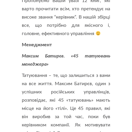
Пропонуємо Вашій увазі 12 книг, які
варто прочитати всім, хто претендує на
високе звання “керівник”. В нашій збірці
все, що потрібно для якісного і,
головне, ефективного управління
Менеджмент
Максим Батирєв. «45 татуювань
менеджера»
Татуювання – те, що залишиться з вами
на все життя. Максим Батирєв, один з
успішних російських управлінців,
розповідає, які 45 «татуювань» мають
місце на його «тілі». Це 45 правил, які
він виробив за той час, поки був
керівником компанії. Як мотивувати