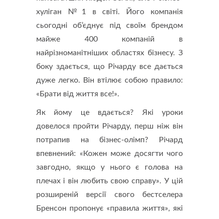
хуліган №1 в світі. Його компанія
сьогодні об’єднує під своїм брендом
майже 400 компаній в
найрізноманітніших областях бізнесу. З
боку здається, що Річарду все дається
дуже легко. Він втілює собою правило:
«Брати від життя все!».
Як йому це вдається? Які уроки
довелося пройти Річарду, перш ніж він
потрапив на бізнес-олімп? Річард
впевнений: «Кожен може досягти чого
завгодно, якщо у нього є голова на
плечах і він любить свою справу». У цій
розширеній версії свого бестселера
Бренсон пропонує «правила життя», які