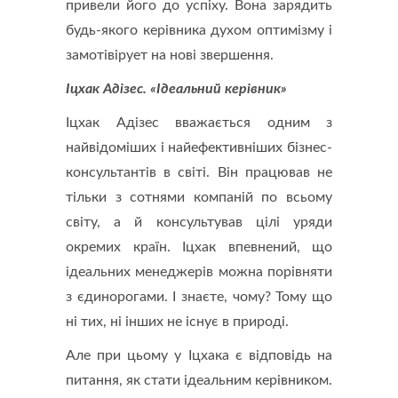
привели його до успіху. Вона зарядить
будь-якого керівника духом оптимізму і
замотівірует на нові звершення.
Іцхак Адізес. «Ідеальний керівник»
Іцхак Адізес вважається одним з
найвідоміших і найефективніших бізнес-
консультантів в світі. Він працював не
тільки з сотнями компаній по всьому
світу, а й консультував цілі уряди
окремих країн. Іцхак впевнений, що
ідеальних менеджерів можна порівняти
з єдинорогами. І знаєте, чому? Тому що
ні тих, ні інших не існує в природі.
Але при цьому у Іцхака є відповідь на
питання, як стати ідеальним керівником.