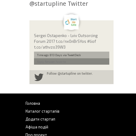
@startupline Twitter
Sergei Ostapenko - Lviv Outsorcing
Forum 2017 t.co/nx0nBrSYos #liof
t.co/athvzo39W3
Time ago 813 Days
via TweetDeck
Reply
Retweet
Favorite
Follow
@startupline
on twitter.
Головна
Каталог стартапів
Додати стартап
Афіша подій
Про проект