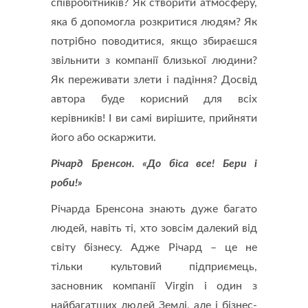
співробітників? Як створити атмосферу,
яка б допомогла розкритися людям? Як
потрібно поводитися, якщо збираєшся
звільнити з компанії близької людини?
Як переживати злети і падіння? Досвід
автора буде корисний для всіх
керівників! І ви самі вирішите, прийняти
його або оскаржити.
Річард Бренсон. «До біса все! Бери і
роби!»
Річарда Бренсона знають дуже багато
людей, навіть ті, хто зовсім далекий від
світу бізнесу. Адже Річард – це не
тільки культовий підприємець,
засновник компанії Virgin і один з
найбагатших людей Землі, але і бізнес-