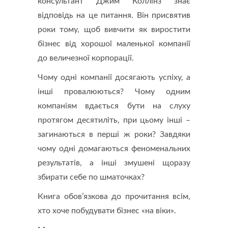
консультант Джим Коллінз знає
відповідь на це питання. Він присвятив
роки тому, щоб вивчити як виростити
бізнес від хорошої маленької компанії
до величезної корпорації.
Чому одні компанії досягають успіху, а
інші провалюються? Чому одним
компаніям вдається бути на слуху
протягом десятиліть, при цьому інші –
загинаються в перші ж роки? Завдяки
чому одні домагаються феноменальних
результатів, а інші змушені щоразу
збирати себе по шматочках?
Книга обов’язкова до прочитання всім,
хто хоче побудувати бізнес «на віки».