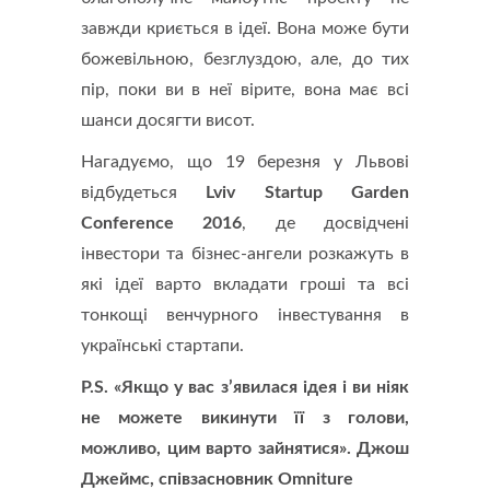
завжди криється в ідеї. Вона може бути
божевільною, безглуздою, але, до тих
пір, поки ви в неї вірите, вона має всі
шанси досягти висот.
Нагадуємо, що 19 березня у Львові
відбудеться
Lviv Startup Garden
Conference 2016
, де досвідчені
інвестори та бізнес-ангели розкажуть в
які ідеї варто вкладати гроші та всі
тонкощі венчурного інвестування в
українські стартапи.
P.S. «Якщо у вас з’явилася ідея і ви ніяк
не можете викинути її з голови,
можливо, цим варто зайнятися». Джош
Джеймс, співзасновник Omniture