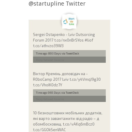
@startupline Twitter
Sergei Ostapenko - Lviv Outsorcing
Forum 2017 t.co/nx0nBrSYos #liof
t.co/athvzo39W3
Time ago 893 Days
via TweetDeck
Reply
Retweet
Favorite
Віктор Кремінь доповідач на -
R0boCamp 2017 Lviv t.co/y4VmqJ9g30
t.co/VhoIK0dz7Y
Time ago 965 Days
via TweetDeck
Reply
Retweet
Favorite
10 безкоштовних мобільних додатків,
які варто завантажити: від радіо – д
обомбосховищ. t.co/vAKq6mBcz0
t.co/GGOkSenWAC