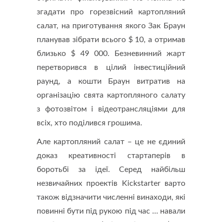
згадати про горезвісний картопляний
салат, на приготування якого Зак Браун
планував зібрати всього $ 10, а отримав
близько $ 49 000. Безневинний жарт
перетворився в цілий інвестиційний
раунд, а кошти Браун витратив на
організацію свята картопляного салату
з фотозвітом і відеотрансляціями для
всіх, хто поділився грошима.
Але картопляний салат – це не єдиний
доказ креативності стартаперів в
боротьбі за ідеї. Серед найбільш
незвичайних проектів Kickstarter варто
також відзначити численні винаходи, які
повинні бути під рукою під час … навали