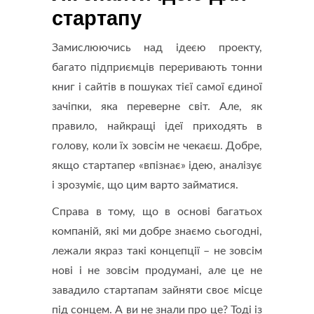
стартапу
Замислюючись над ідеєю проекту,
багато підприємців переривають тонни
книг і сайтів в пошуках тієї самої єдиної
зачіпки, яка переверне світ. Але, як
правило, найкращі ідеї приходять в
голову, коли їх зовсім не чекаєш. Добре,
якщо стартапер «впізнає» ідею, аналізує
і зрозуміє, що цим варто займатися.
Справа в тому, що в основі багатьох
компаній, які ми добре знаємо сьогодні,
лежали якраз такі концепції – не зовсім
нові і не зовсім продумані, але це не
завадило стартапам зайняти своє місце
під сонцем. А ви не знали про це? Тоді із