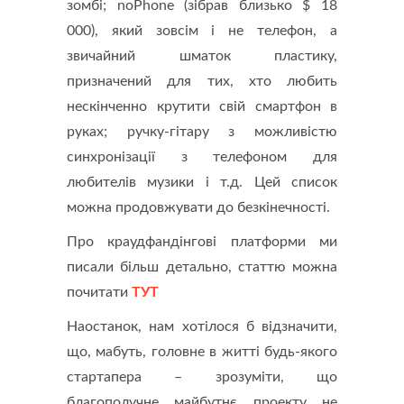
зомбі; noPhone (зібрав близько $ 18
000), який зовсім і не телефон, а
звичайний шматок пластику,
призначений для тих, хто любить
нескінченно крутити свій смартфон в
руках; ручку-гітару з можливістю
синхронізації з телефоном для
любителів музики і т.д. Цей список
можна продовжувати до безкінечності.
Про краудфандінгові платформи ми
писали більш детально, статтю можна
почитати
ТУТ
Наостанок, нам хотілося б відзначити,
що, мабуть, головне в житті будь-якого
стартапера – зрозуміти, що
благополучне майбутнє проекту не