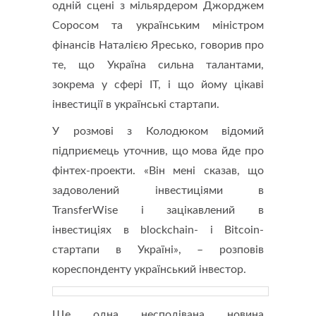
одній сцені з мільярдером Джорджем
Соросом та українським міністром
фінансів Наталією Яресько, говорив про
те, що Україна сильна талантами,
зокрема у сфері IT, і що йому цікаві
інвестиції в українські стартапи.
У розмові з Колодюком відомий
підприємець уточнив, що мова йде про
фінтех-проекти. «Він мені сказав, що
задоволений інвестиціями в
TransferWise і зацікавлений в
інвестиціях в blockchain- і Bitcoin-
стартапи в Україні», – розповів
кореспонденту український інвестор.
Ще одна несподівана новина