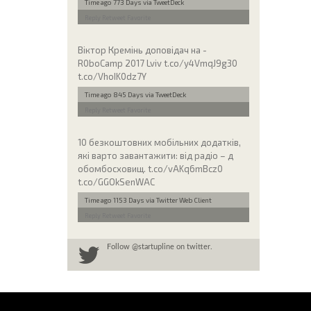
Time ago 773 Days
via TweetDeck
Reply
Retweet
Favorite
Віктор Кремінь доповідач на -
R0boCamp 2017 Lviv t.co/y4VmqJ9g30
t.co/VhoIK0dz7Y
Time ago 845 Days
via TweetDeck
Reply
Retweet
Favorite
10 безкоштовних мобільних додатків,
які варто завантажити: від радіо – д
обомбосховищ. t.co/vAKq6mBcz0
t.co/GGOkSenWAC
Time ago 1153 Days
via Twitter Web Client
Reply
Retweet
Favorite
Follow
@startupline
on twitter.