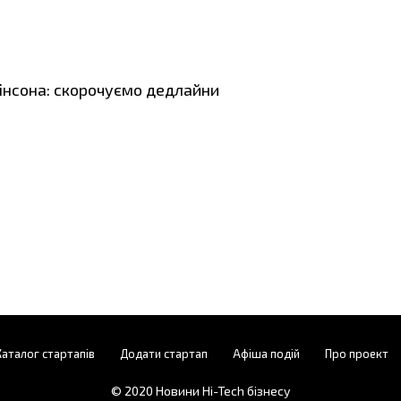
інсона: скорочуємо дедлайни
Каталог стартапів
Додати стартап
Афіша подій
Про проект
© 2020
Новини Hi-Tech бізнесу