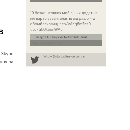
10 безкоштовних мобільних додатків,
які варто завантажити: від радіо – д
обомбосховищ. t.co/vAKq6mBcz0
в
t.co/GGOkSenWAC
Time ago 1390 Days
via Twitter Web Client
Reply
Retweet
Favorite
 Skype
Follow
@startupline
on twitter.
ння за