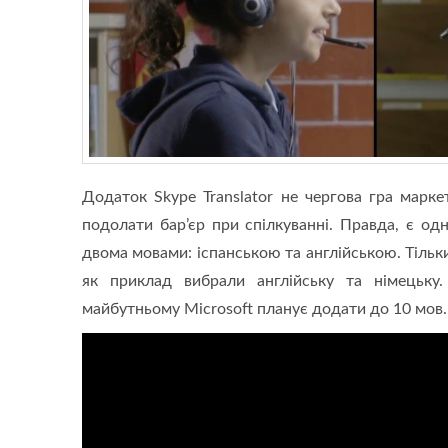
Додаток Skype Translator не чергова гра марке
подолати бар’єр при спілкуванні. Правда, є од
двома мовами: іспанською та англійською. Тільки
як приклад вибрали англійську та німецьку.
майбутньому Microsoft планує додати до 10 мов. 