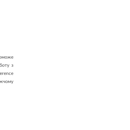
поможе
боту з
erence
ижчому