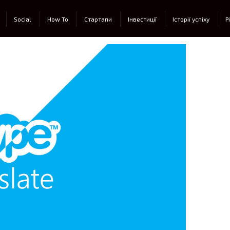
Social
How To
Стартапи
Інвестиції
Історії успіху
Р