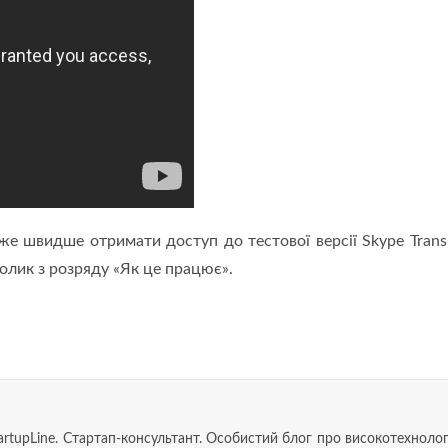
же швидше отримати доступ до тестової версії Skype Transl
ролик з розряду «Як це працює».
artupLine. Стартап-консультант. Особистий блог про високотехноло