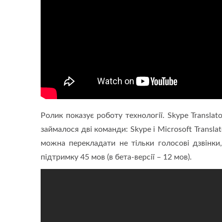
Ролик показує роботу технології. Skype Transla
займалося дві команди: Skype і Microsoft Trans
можна перекладати не тільки голосові дзвінки
підтримку 45 мов (в бета-версії – 12 мов).