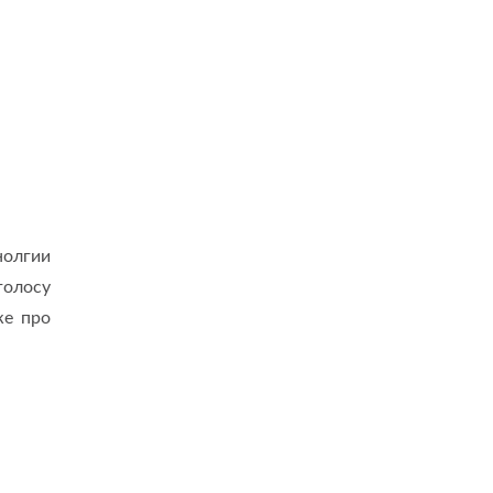
нолгии
голосу
же про