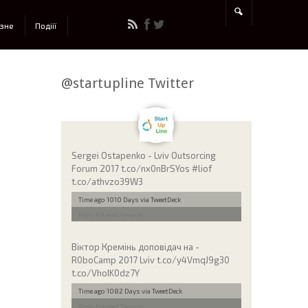
ізне
Подіії
@startupline Twitter
Sergei Ostapenko - Lviv Outsorcing
Forum 2017 t.co/nx0nBrSYos #liof
t.co/athvzo39W3
Time ago 1010 Days
via TweetDeck
Reply
Retweet
Favorite
Віктор Кремінь доповідач на -
R0boCamp 2017 Lviv t.co/y4VmqJ9g30
t.co/VhoIK0dz7Y
Time ago 1082 Days
via TweetDeck
Reply
Retweet
Favorite