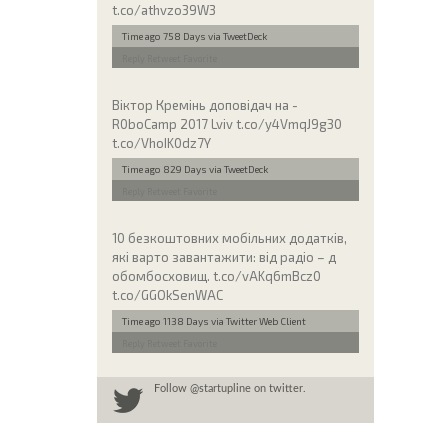
t.co/athvzo39W3
Time ago 758 Days
via TweetDeck
Reply
Retweet
Favorite
Віктор Кремінь доповідач на -
R0boCamp 2017 Lviv t.co/y4VmqJ9g30
t.co/VhoIK0dz7Y
Time ago 829 Days
via TweetDeck
Reply
Retweet
Favorite
10 безкоштовних мобільних додатків,
які варто завантажити: від радіо – д
обомбосховищ. t.co/vAKq6mBcz0
t.co/GGOkSenWAC
Time ago 1138 Days
via Twitter Web Client
Reply
Retweet
Favorite
Follow
@startupline
on twitter.