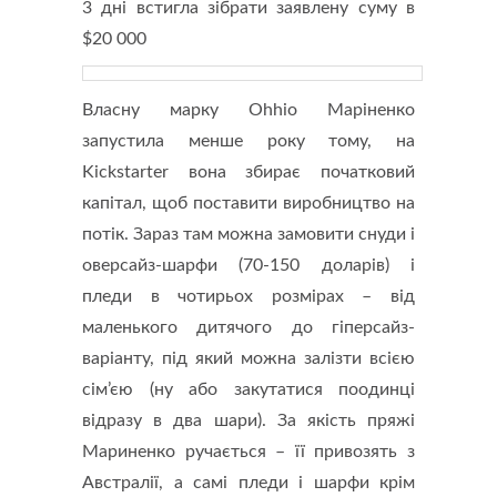
3 дні встигла зібрати заявлену суму в
$20 000
Власну марку Ohhio Маріненко
запустила менше року тому, на
Kickstarter вона збирає початковий
капітал, щоб поставити виробництво на
потік. Зараз там можна замовити снуди і
оверсайз-шарфи (70-150 доларів) і
пледи в чотирьох розмірах – від
маленького дитячого до гіперсайз-
варіанту, під який можна залізти всією
сім’єю (ну або закутатися поодинці
відразу в два шари). За якість пряжі
Мариненко ручається – її привозять з
Австралії, а самі пледи і шарфи крім