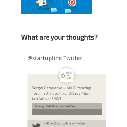
What are your thoughts?
@startupline Twitter
Sergei Ostapenko - Lviv Outsorcing
Forum 2017 t.co/nx0nBrSYos #liof
t.co/athvzo39W3
Time ago 842 Days
via TweetDeck
Reply
Retweet
Favorite
Follow
@startupline
on twitter.