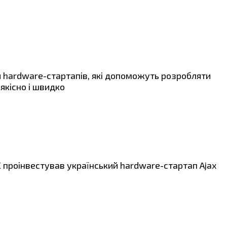
я hardware-стартапів, які допоможуть розробляти
якісно і швидко
проінвестував український hardware-стартап Ajax