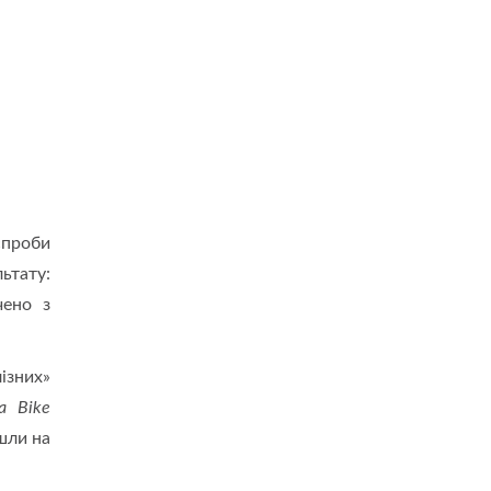
спроби
ьтату:
чено з
ізних»
а Bike
шли на