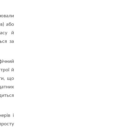
рювали
в) або
часу й
ься за
фічний
трої й
ти, що
датних
диться
ерів і
просту