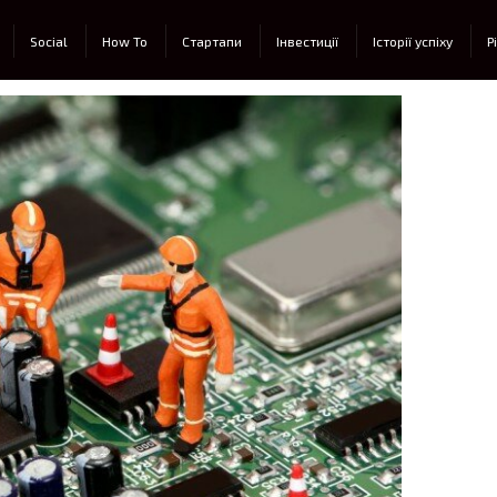
Social
How To
Стартапи
Інвестиції
Історії успіху
Р