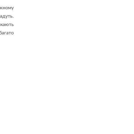
ожному
адуть.
ускають
багато