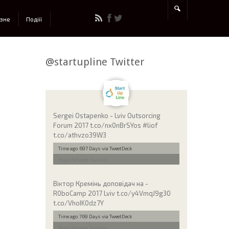
ізне
Подіії
@startupline Twitter
Sergei Ostapenko - Lviv Outsorcing
Forum 2017 t.co/nx0nBrSYos #liof
t.co/athvzo39W3
Time ago 697 Days
via TweetDeck
Reply
Retweet
Favorite
Віктор Кремінь доповідач на -
R0boCamp 2017 Lviv t.co/y4VmqJ9g30
t.co/VhoIK0dz7Y
Time ago 769 Days
via TweetDeck
Reply
Retweet
Favorite