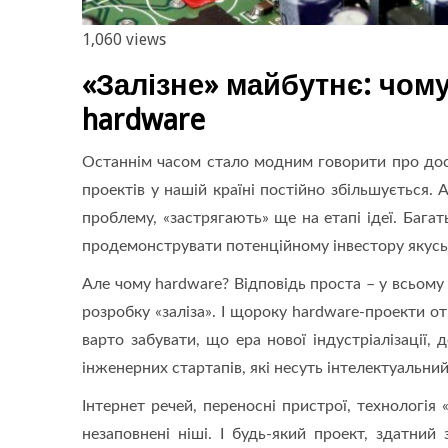
1,060 views
«Залізне» майбутнє: чому
hardware
Останнім часом стало модним говорити про досяг
проектів у нашій країні постійно збільшується. 
проблему, «застрягають» ще на етапі ідеї. Баг
продемонструвати потенційному інвестору якусь
Але чому hardware? Відповідь проста – у всьому 
розробку «заліза». І щороку hardware-проекти о
варто забувати, що ера нової індустріалізації,
інженерних стартапів, які несуть інтелектуальний к
Інтернет речей, переносні пристрої, технологія
незаповнені ніші. І будь-який проект, здатни