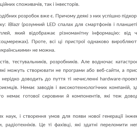
ійних споживачів, так і інвесторів.
подібних розробок вже є. Причому деякі з них успішно підко
іху: iBlazr (розумний LED спалах для смартфонів і планшеті
плей, який відображає різноманітну інформацію: від 
оцмережах). Проте, всі ці пристрої однаково виробляют
«українськими» не можна.
стів, тестувальників, розробників. Але водночас катастро
які можуть створювати не програми або веб-сайти, а прис
нерідко доводить до пуття ті нечисленні hardware-проек
риємців. Немає заводів і високотехнологічних компаній, з
то немає готової сировини й компонентів, які теж дово
 наук, і створення умов для появи нової генерації інжен
и, радіотехніків. Це ті фахівці, які здатні переломити не