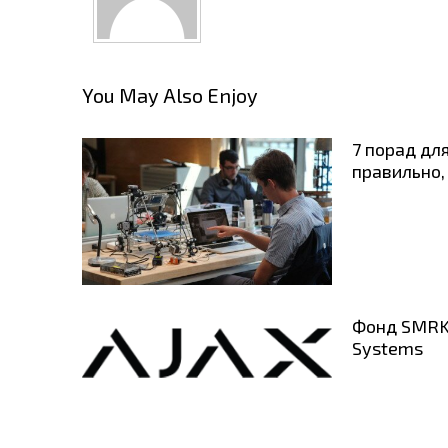
You May Also Enjoy
7 порад дл
правильно, 
Фонд SMRK 
Systems