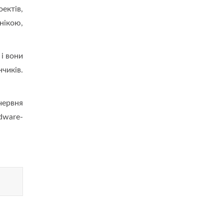
ектів,
нікою,
і вони
чиків.
червня
dware-