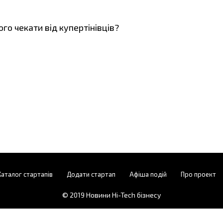
чого чекати від купертінівців?
Каталог стартапів
Додати стартап
Афіша подій
Про проект
© 2019
Новини Hi-Tech бізнесу