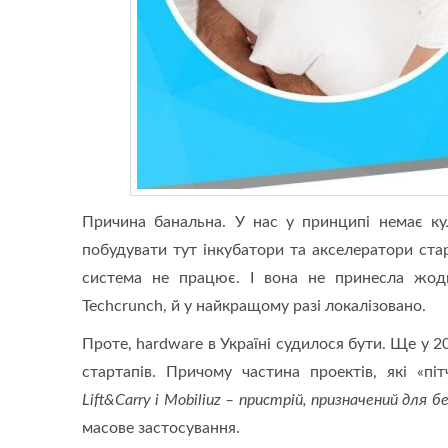
Причина банальна. У нас у принципі немає ку
побудувати тут інкубатори та акселератори ста
система не працює. І вона не принесла жодн
Techcrunch, й у найкращому разі локалізовано.
Проте, hardware в Україні судилося бути. Ще у 2
стартапів. Причому частина проектів, які «пі
Lift&Carry і Mobiliuz – пристрій, призначений для 
масове застосування.