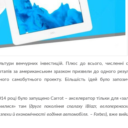
льтури венчурних інвестицій. Плюс до всього, численні 
ртапів за американським зразком призвели до одного резул
ого самобутнього проекту. Більшість ідей було запози
014 році було запущено Carrot – акселератор тільки для «зал
тчилися» там (
друге покоління спалаху iBlazr, велопереноск
безпеки й економічності водіння автомобіля. – Forbes
), вже вий