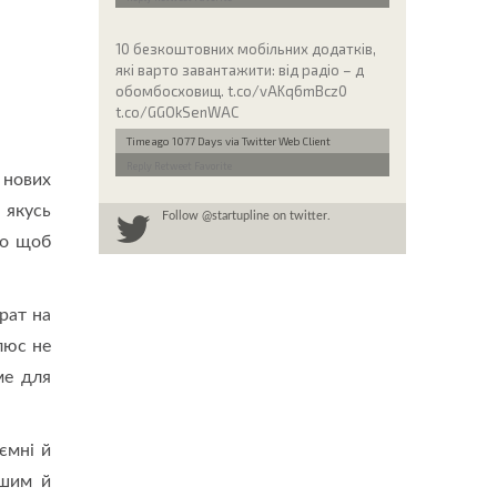
10 безкоштовних мобільних додатків,
які варто завантажити: від радіо – д
обомбосховищ. t.co/vAKq6mBcz0
t.co/GGOkSenWAC
Time ago 1077 Days
via Twitter Web Client
Reply
Retweet
Favorite
 нових
 якусь
Follow
@startupline
on twitter.
го щоб
рат на
люс не
ме для
ємні й
ішим й