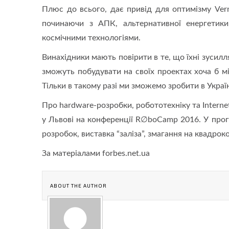
Плюс до всього, дає привід для оптимізму Vern
починаючи з АПК, альтернативної енергетики
космічними технологіями.
Винахідники мають повірити в те, що їхні зусилл
зможуть побудувати на своїх проектах хоча б м
Тільки в такому разі ми зможемо зробити в Укра
Про hardware-розробки, робототехніку та Intern
у Львові на конференції R∅boCamp 2016. У програ
розробок, виставка “заліза”, змагання на квадрок
За матеріалами forbes.net.ua
ABOUT THE AUTHOR