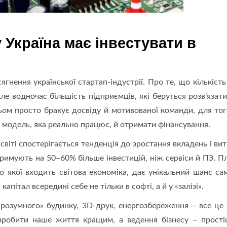
 Україна має інвестувати в
нення української стартап-індустрії. Про те, що кількість
Але водночас більшість підприємців, які беруться розв’язати
атьом просто бракує досвіду й мотивованої команди, для то
 модель, яка реально працює, й отримати фінансування.
світі спостерігається тенденція до зростання вкладень і вит
тримують на 50–60% більше інвестицій, ніж сервіси й ПЗ. П
 до якої входить світова економіка, дає унікальний шанс са
апітал всередині себе не тільки в софті, а й у «залізі».
 «розумного» будинку, 3D-друк, енергозбереження – все це 
й зробити наше життя кращим, а ведення бізнесу – прост