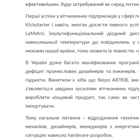
ефективнішим, буде затребуваний як серед потенц
Перші успіхи у вітчизняних підприємців у сфері 
Kickstarter і навіть змогли досягти певного усп
LaMetric (мультифункціональний діодний дис
навколишньої температури до повідомлень у с
межами нашої країни, тому назвати їх повністю 
В Україні дуже багато кваліфікованих програмі
дефіцит промислових дизайнерів та інженерів, 
ґаджети. Винятком є хіба що бюро ARTKB, яке 
з’являються завдяки зусиллям вітчизняних підп
виробляти кінцевий продукт, так само як час
імпортувати.
Тому нагальне питання – відродження технічних
механіків, дизайнерів, менеджерів з енергетик
ситуацію навколо hardware-розробок.