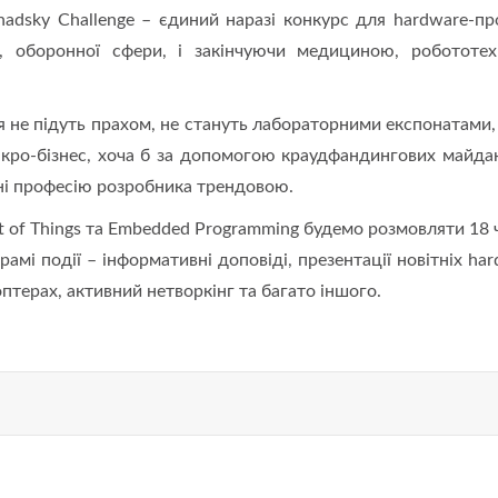
adsky Challenge – єдиний наразі конкурс для hardware-про
, оборонної сфери, і закінчуючи медициною, робототех
я не підуть прахом, не стануть лабораторними експонатами, 
ікро-бізнес, хоча б за допомогою краудфандингових майдан
їні професію розробника трендовою.
et of Things та Embedded Programming будемо розмовляти 18 
мі події – інформативні доповіді, презентації новітніх har
оптерах, активний нетворкінг та багато іншого.