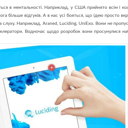
ться в ментальності. Наприклад, у США прийнято всім і к
га більше відгуків. А в нас усі бояться, що ідею просто вкр
 на слуху. Наприклад, Araned, Luciding, UniExo. Вони не проп
кселератори. Водночас щодо розробок вони просунулися на