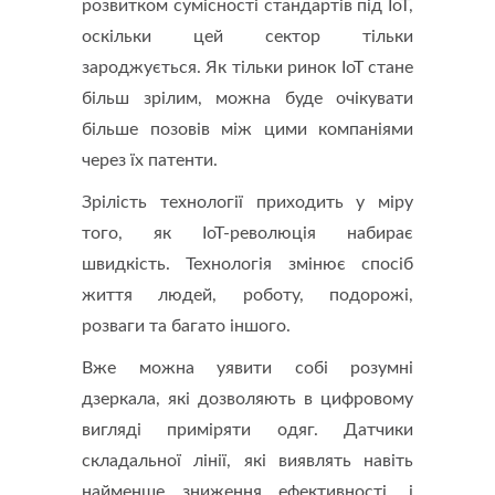
розвитком сумісності стандартів під IoT,
оскільки цей сектор тільки
зароджується. Як тільки ринок IoT стане
більш зрілим, можна буде очікувати
більше позовів між цими компаніями
через їх патенти.
Зрілість технології приходить у міру
того, як IoT-революція набирає
швидкість. Технологія змінює спосіб
життя людей, роботу, подорожі,
розваги та багато іншого.
Вже можна уявити собі розумні
дзеркала, які дозволяють в цифровому
вигляді приміряти одяг. Датчики
складальної лінії, які виявлять навіть
найменше зниження ефективності, і