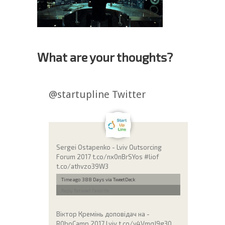
What are your thoughts?
@startupline Twitter
Sergei Ostapenko - Lviv Outsorcing
Forum 2017 t.co/nx0nBrSYos #liof
t.co/athvzo39W3
Time ago 388 Days
via TweetDeck
Reply
Retweet
Favorite
Віктор Кремінь доповідач на -
R0boCamp 2017 Lviv t.co/y4VmqJ9g30