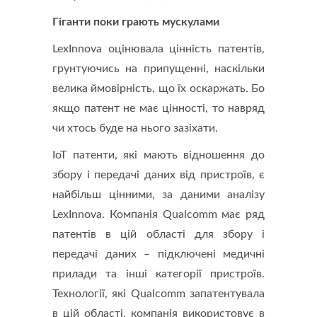
Гіганти поки грають мускулами
LexInnova оцінювала цінність патентів,
грунтуючись на припущенні, наскільки
велика ймовірність, що їх оскаржать. Бо
якщо патент не має цінності, то навряд
чи хтось буде на нього зазіхати.
IoT патенти, які мають відношення до
збору і передачі даних від пристроїв, є
найбільш цінними, за даними аналізу
LexInnova. Компанія Qualcomm має ряд
патентів в цій області для збору і
передачі даних – підключені медичні
прилади та інші категорії пристроїв.
Технології, які Qualcomm запатентувала
в цій області, компанія використовує в