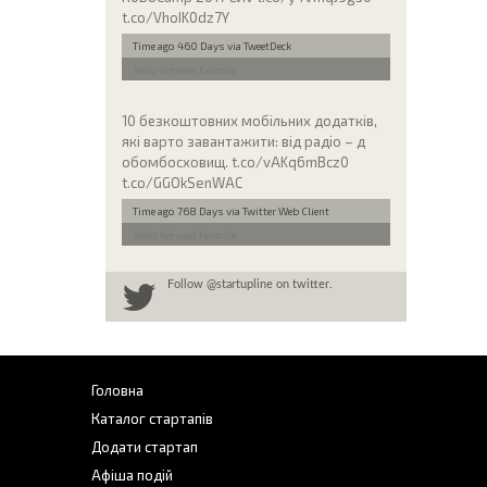
t.co/VhoIK0dz7Y
Time ago 460 Days
via TweetDeck
Reply
Retweet
Favorite
10 безкоштовних мобільних додатків,
які варто завантажити: від радіо – д
обомбосховищ. t.co/vAKq6mBcz0
t.co/GGOkSenWAC
Time ago 768 Days
via Twitter Web Client
Reply
Retweet
Favorite
Follow
@startupline
on twitter.
Головна
Каталог стартапів
Додати стартап
Афіша подій